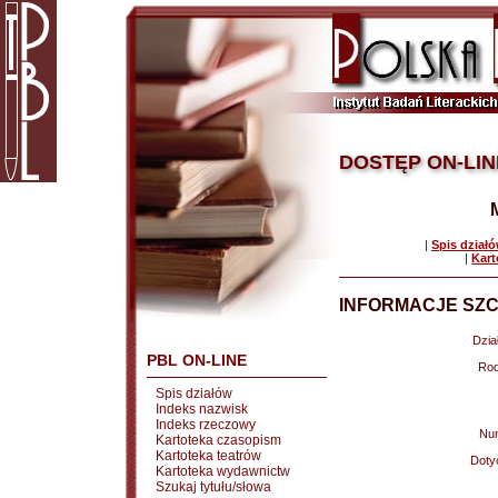
DOSTĘP ON-LIN
|
Spis dział
|
Kart
INFORMACJE SZC
Dział
PBL ON-LINE
Rod
Spis działów
Indeks nazwisk
Indeks rzeczowy
Nu
Kartoteka czasopism
Kartoteka teatrów
Doty
Kartoteka wydawnictw
Szukaj tytułu/słowa