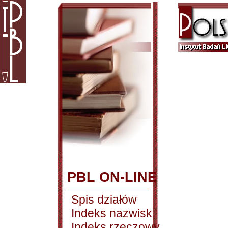
PBL ON-LINE
Spis działów
Indeks nazwisk
Indeks rzeczowy