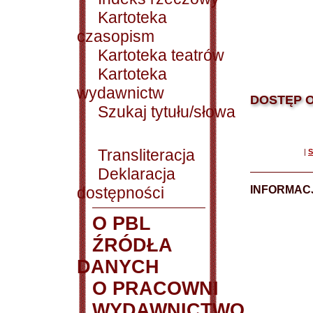
Kartoteka
czasopism
Kartoteka teatrów
Kartoteka
wydawnictw
DOSTĘP O
Szukaj tytułu/słowa
Transliteracja
|
S
Deklaracja
dostępności
INFORMACJ
O PBL
ŹRÓDŁA
DANYCH
O PRACOWNI
WYDAWNICTWO