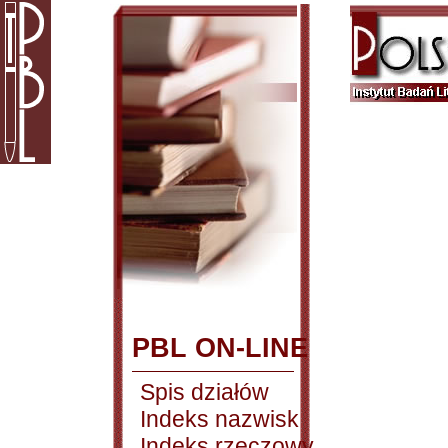
PBL ON-LINE
Spis działów
Indeks nazwisk
Indeks rzeczowy