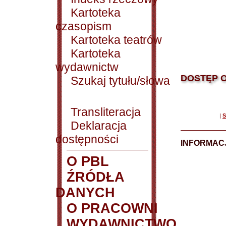
Kartoteka
czasopism
Kartoteka teatrów
Kartoteka
wydawnictw
DOSTĘP O
Szukaj tytułu/słowa
Transliteracja
|
S
Deklaracja
dostępności
INFORMACJ
O PBL
ŹRÓDŁA
DANYCH
O PRACOWNI
WYDAWNICTWO