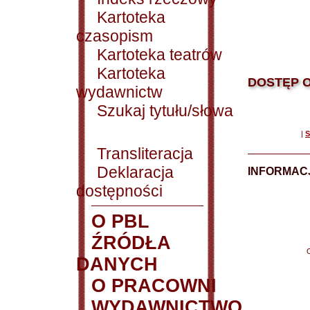
Kartoteka
czasopism
Kartoteka teatrów
Kartoteka
DOSTĘP O
wydawnictw
Szukaj tytułu/słowa
|
S
Transliteracja
Deklaracja
INFORMACJ
dostępności
O PBL
ŹRÓDŁA
DANYCH
O PRACOWNI
WYDAWNICTWO