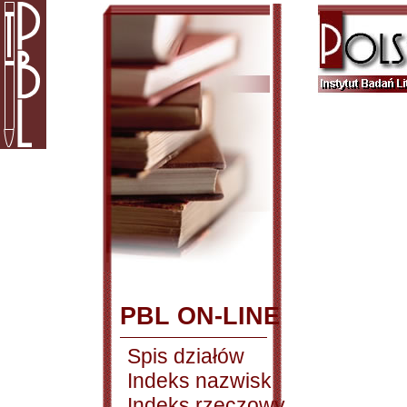
PBL ON-LINE
Spis działów
Indeks nazwisk
Indeks rzeczowy