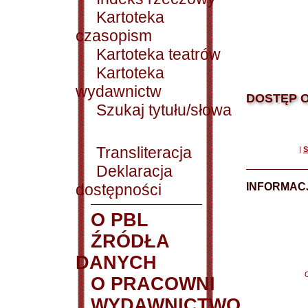
Kartoteka
czasopism
Kartoteka teatrów
Kartoteka
wydawnictw
DOSTĘP O
Szukaj tytułu/słowa
Transliteracja
|
S
Deklaracja
dostępności
INFORMACJ
O PBL
ŹRÓDŁA
DANYCH
O PRACOWNI
WYDAWNICTWO