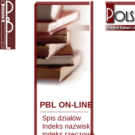
PBL ON-LINE
Spis działów
Indeks nazwisk
Indeks rzeczowy