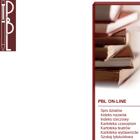
PBL ON-LINE
Spis działów
Indeks nazwisk
Indeks rzeczowy
Kartoteka czasopism
Kartoteka teatrów
Kartoteka wydawnictw
Szukaj tytułu/słowa