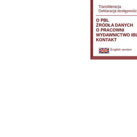
Transliteracja
Deklaracja dostępnośc
O PBL
ŹRÓDŁA DANYCH
O PRACOWNI
WYDAWNICTWO IB
KONTAKT
English version