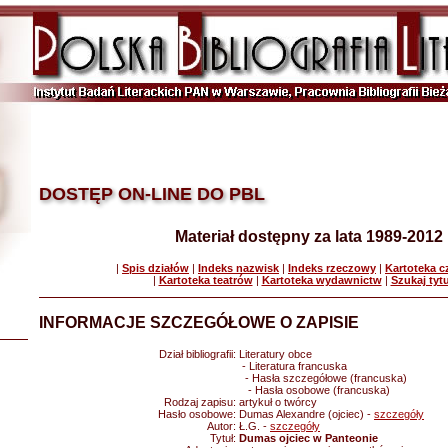
DOSTĘP ON-LINE DO PBL
Materiał dostępny za lata 1989-2012
|
Spis działów
|
Indeks nazwisk
|
Indeks rzeczowy
|
Kartoteka 
|
Kartoteka teatrów
|
Kartoteka wydawnictw
|
Szukaj tyt
INFORMACJE SZCZEGÓŁOWE O ZAPISIE
Dział bibliografii:
Literatury obce
- Literatura francuska
- Hasła szczegółowe (francuska)
- Hasła osobowe (francuska)
Rodzaj zapisu:
artykuł o twórcy
Hasło osobowe:
Dumas Alexandre (ojciec) -
szczegóły
Autor:
Ł.G. -
szczegóły
Tytuł:
Dumas ojciec w Panteonie