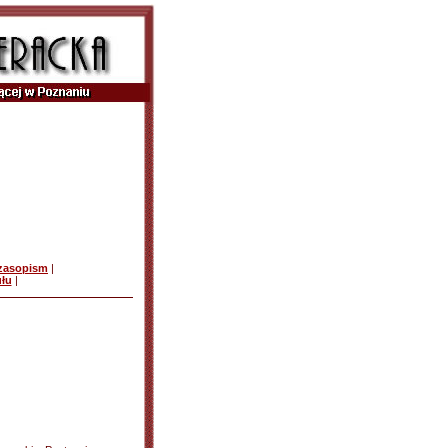
czasopism
|
ułu
|