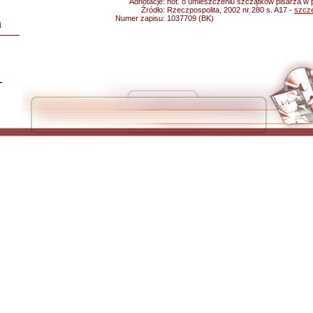
Adnotacje:
not. o umieszczeniu szczątków pisarza w 
Źródło:
Rzeczpospolita, 2002 nr 280 s. A17 -
szcz
Numer zapisu:
1037709 (BK)
i
L