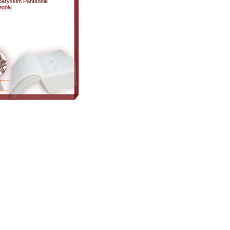
paryskim Panteonie
egóły