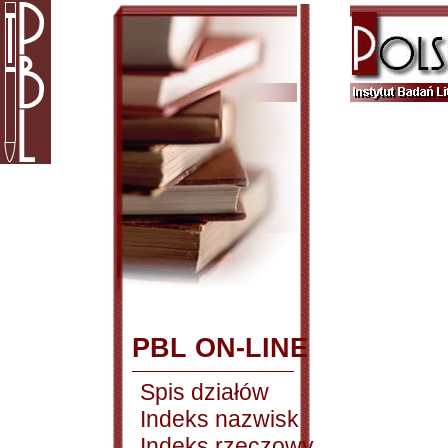
PBL ON-LINE
Spis działów
Indeks nazwisk
Indeks rzeczowy