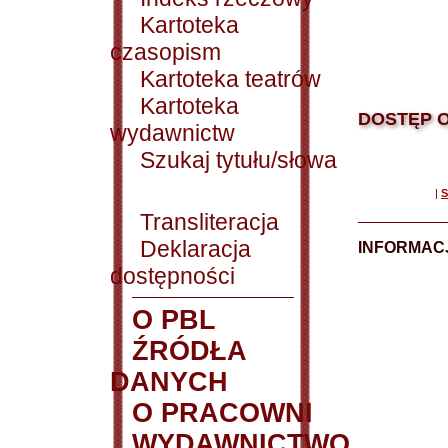
Kartoteka
czasopism
Kartoteka teatrów
Kartoteka
DOSTĘP O
wydawnictw
Szukaj tytułu/słowa
|
S
Transliteracja
Deklaracja
INFORMACJ
dostępności
O PBL
ŹRÓDŁA
DANYCH
O PRACOWNI
WYDAWNICTWO