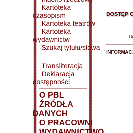
Kartoteka
DOSTĘP O
czasopism
Kartoteka teatrów
Kartoteka
|
S
wydawnictw
Szukaj tytułu/słowa
INFORMACJ
Transliteracja
Deklaracja
dostępności
O PBL
ŹRÓDŁA
DANYCH
O PRACOWNI
WYDAWNICTWO