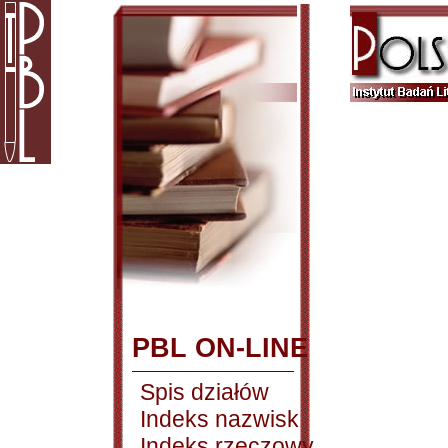
PBL ON-LINE
Spis działów
Indeks nazwisk
Indeks rzeczowy