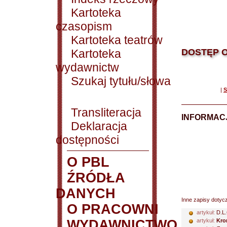
Kartoteka
czasopism
Kartoteka teatrów
Kartoteka
DOSTĘP O
wydawnictw
Szukaj tytułu/słowa
|
S
Transliteracja
INFORMACJ
Deklaracja
dostępności
O PBL
ŹRÓDŁA
DANYCH
Inne zapisy dotyc
O PRACOWNI
artykuł:
D.L.
WYDAWNICTWO
artykuł:
Kro