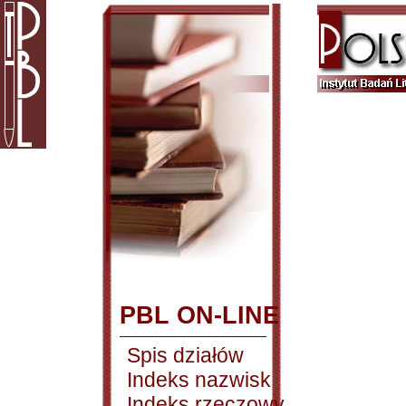
PBL ON-LINE
Spis działów
Indeks nazwisk
Indeks rzeczowy