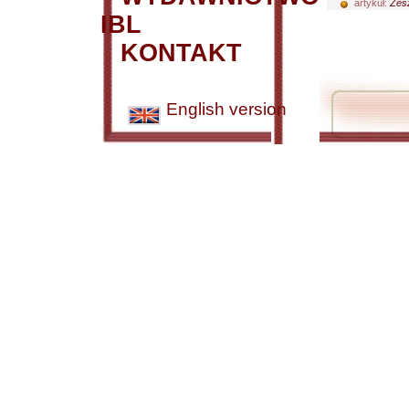
artykuł:
Zesz
IBL
KONTAKT
English version