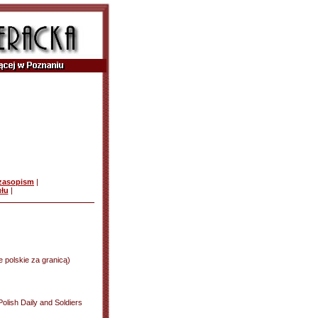
czasopism
|
ułu
|
ie polskie za granicą)
Polish Daily and Soldiers