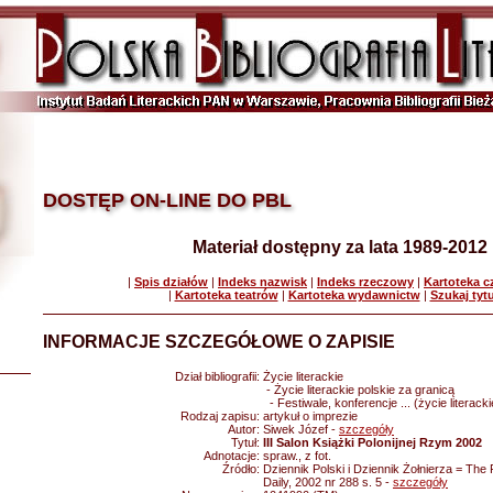
DOSTĘP ON-LINE DO PBL
Materiał dostępny za lata 1989-2012
|
Spis działów
|
Indeks nazwisk
|
Indeks rzeczowy
|
Kartoteka 
|
Kartoteka teatrów
|
Kartoteka wydawnictw
|
Szukaj tyt
INFORMACJE SZCZEGÓŁOWE O ZAPISIE
Dział bibliografii:
Życie literackie
- Życie literackie polskie za granicą
- Festiwale, konferencje ... (życie literack
Rodzaj zapisu:
artykuł o imprezie
Autor:
Siwek Józef -
szczegóły
Tytuł:
III Salon Książki Polonijnej Rzym 2002
Adnotacje:
spraw., z fot.
Źródło:
Dziennik Polski i Dziennik Żołnierza = The 
Daily, 2002 nr 288 s. 5 -
szczegóły