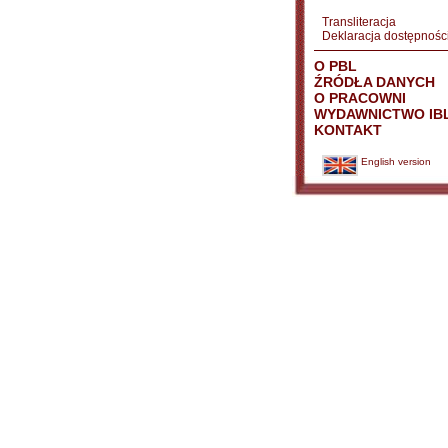
Transliteracja
Deklaracja dostępnośc
O PBL
ŹRÓDŁA DANYCH
O PRACOWNI
WYDAWNICTWO IB
KONTAKT
English version