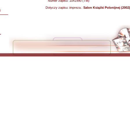
Numer zapisu:
1041990 (TM)
Dotyczy zapisu:
impreza.:
Salon Książki Polonijnej (2002
i
L