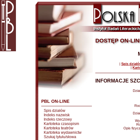
DOSTĘP ON-LIN
|
Spis dział
|
Kart
INFORMACJE SZC
Dział
PBL ON-LINE
Rod
Spis działów
Dział
Indeks nazwisk
Indeks rzeczowy
Wy
Kartoteka czasopism
Ro
Kartoteka teatrów
Opis fizyc
Kartoteka wydawnictw
Szukaj tytułu/słowa