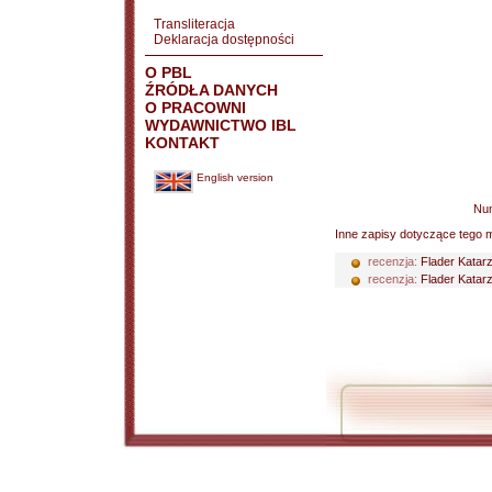
Transliteracja
Deklaracja dostępności
O PBL
ŹRÓDŁA DANYCH
O PRACOWNI
WYDAWNICTWO IBL
KONTAKT
English version
Nu
Inne zapisy dotyczące tego m
recenzja:
Flader Katar
recenzja:
Flader Katar