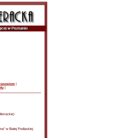
czasopism
|
ułu
|
literackie)
ma" w Białej Podlaskiej