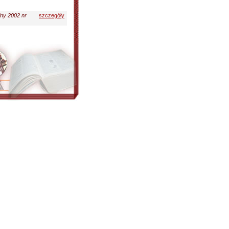
lny 2002 nr
szczegóły