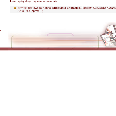
Inne zapisy dotyczące tego materiału:
artykuł:
Bajkowska Hanna:
Spotkania Literackie
.
Podlaski Kwartalnik Kultura
i
3/4 s. 114
(spraw....)
L