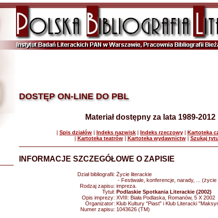
DOSTĘP ON-LINE DO PBL
Materiał dostępny za lata 1989-2012
|
Spis działów
|
Indeks nazwisk
|
Indeks rzeczowy
|
Kartoteka 
|
Kartoteka teatrów
|
Kartoteka wydawnictw
|
Szukaj tyt
INFORMACJE SZCZEGÓŁOWE O ZAPISIE
Dział bibliografii:
Życie literackie
- Festiwale, konferencje, narady, ... (życie 
Rodzaj zapisu:
impreza.
Tytuł:
Podlaskie Spotkania Literackie (2002)
Opis imprezy:
XVIII: Biała Podlaska, Romanów, 5 X 2002
Organizator:
Klub Kultury "Piast" i Klub Literacki "Maksy
Numer zapisu:
1043626 (TM)