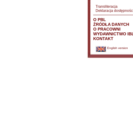
Transliteracja
Deklaracja dostępnośc
O PBL
ŹRÓDŁA DANYCH
O PRACOWNI
WYDAWNICTWO IB
KONTAKT
English version