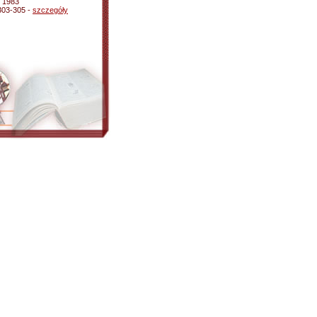
o 1983
 303-305 -
szczegóły