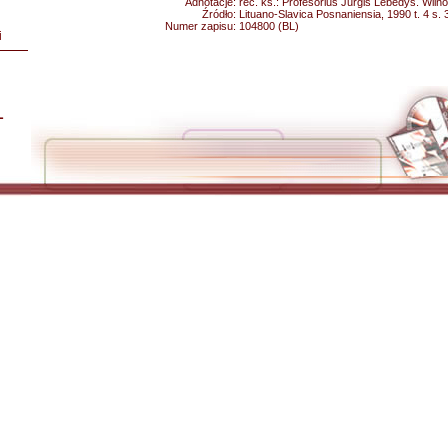
Adnotacje:
rec. ks.: Profesorius Jurgis Lebedys. Wiln
Źródło:
Lituano-Slavica Posnaniensia, 1990 t. 4 s.
Numer zapisu:
104800 (BL)
i
L