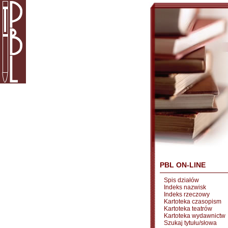
PBL ON-LINE
Spis działów
Indeks nazwisk
Indeks rzeczowy
Kartoteka czasopism
Kartoteka teatrów
Kartoteka wydawnictw
Szukaj tytułu/słowa