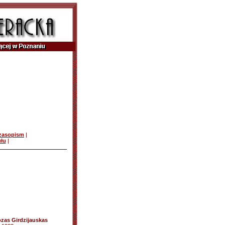
czasopism
|
ułu
|
ozas Girdzijauskas