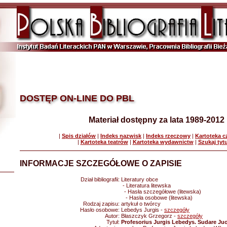
DOSTĘP ON-LINE DO PBL
Materiał dostępny za lata 1989-2012
|
Spis działów
|
Indeks nazwisk
|
Indeks rzeczowy
|
Kartoteka 
|
Kartoteka teatrów
|
Kartoteka wydawnictw
|
Szukaj tyt
INFORMACJE SZCZEGÓŁOWE O ZAPISIE
Dział bibliografii:
Literatury obce
- Literatura litewska
- Hasła szczegółowe (litewska)
- Hasła osobowe (litewska)
Rodzaj zapisu:
artykuł o twórcy
Hasło osobowe:
Lebedys Jurgis -
szczegóły
Autor:
Błaszczyk Grzegorz -
szczegóły
Tytuł:
Profesorius Jurgis Lebedys. Sudare Ju