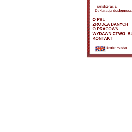
Transliteracja
Deklaracja dostępnośc
O PBL
ŹRÓDŁA DANYCH
O PRACOWNI
WYDAWNICTWO IB
KONTAKT
English version