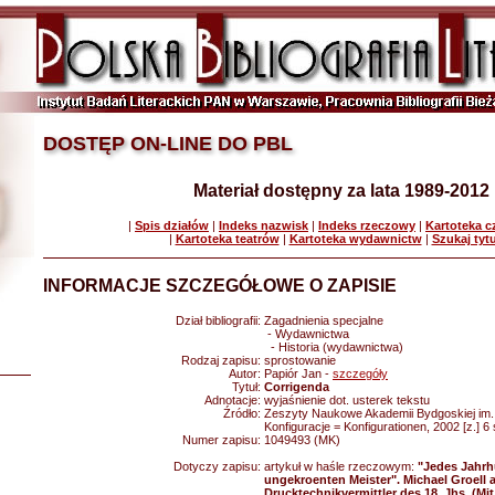
DOSTĘP ON-LINE DO PBL
Materiał dostępny za lata 1989-2012
|
Spis działów
|
Indeks nazwisk
|
Indeks rzeczowy
|
Kartoteka 
|
Kartoteka teatrów
|
Kartoteka wydawnictw
|
Szukaj tyt
INFORMACJE SZCZEGÓŁOWE O ZAPISIE
Dział bibliografii:
Zagadnienia specjalne
- Wydawnictwa
- Historia (wydawnictwa)
Rodzaj zapisu:
sprostowanie
Autor:
Papiór Jan -
szczegóły
Tytuł:
Corrigenda
Adnotacje:
wyjaśnienie dot. usterek tekstu
Źródło:
Zeszyty Naukowe Akademii Bydgoskiej im. 
Konfiguracje = Konfigurationen, 2002 [z.] 6 
Numer zapisu:
1049493 (MK)
Dotyczy zapisu:
artykuł w haśle rzeczowym:
"Jedes Jahrh
ungekroenten Meister". Michael Groell a
Drucktechnikvermittler des 18. Jhs. (M