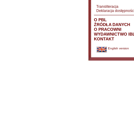
Transliteracja
Deklaracja dostępnośc
O PBL
ŹRÓDŁA DANYCH
O PRACOWNI
WYDAWNICTWO IB
KONTAKT
English version