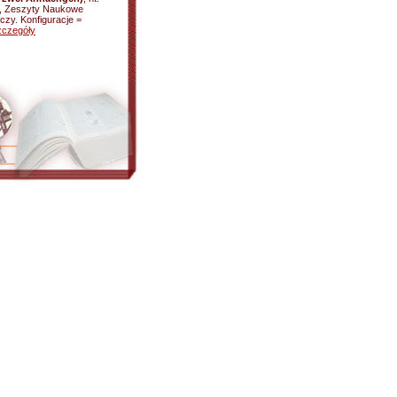
e, Zeszyty Naukowe
zy. Konfiguracje =
zczegóły