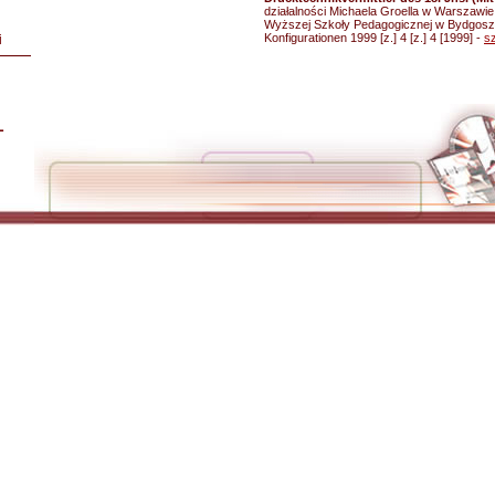
działalności Michaela Groella w Warszawi
Wyższej Szkoły Pedagogicznej w Bydgoszc
Konfigurationen 1999 [z.] 4 [z.] 4 [1999] -
s
i
L