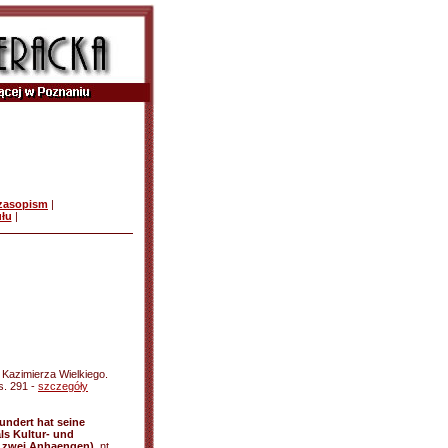
czasopism
|
ułu
|
Kazimierza Wielkiego.
s. 291 -
szczegóły
undert hat seine
ls Kultur- und
it zwei Anhaengen)
, nt.