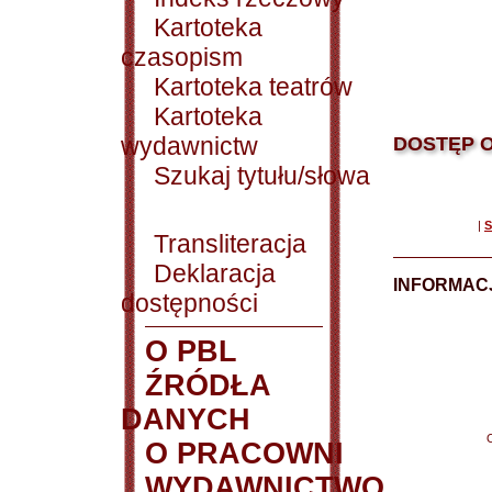
Kartoteka
czasopism
Kartoteka teatrów
Kartoteka
wydawnictw
DOSTĘP O
Szukaj tytułu/słowa
|
S
Transliteracja
Deklaracja
INFORMACJ
dostępności
O PBL
ŹRÓDŁA
DANYCH
O PRACOWNI
WYDAWNICTWO