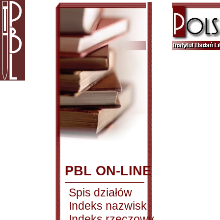
PBL ON-LINE
Spis działów
Indeks nazwisk
Indeks rzeczowy