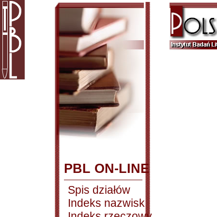
PBL ON-LINE
Spis działów
Indeks nazwisk
Indeks rzeczowy