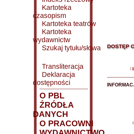
Kartoteka
czasopism
Kartoteka teatrów
Kartoteka
wydawnictw
DOSTĘP O
Szukaj tytułu/słowa
Transliteracja
|
S
Deklaracja
dostępności
INFORMACJ
O PBL
ŹRÓDŁA
DANYCH
O PRACOWNI
WYDAWNICTWO