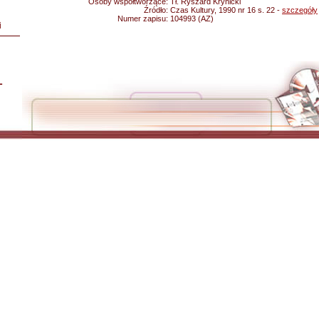
Osoby współtworzące:
Tł. Ryszard Krynicki
Źródło:
Czas Kultury, 1990 nr 16 s. 22 -
szczegóły
Numer zapisu:
104993 (AZ)
i
L