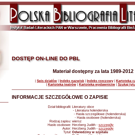
DOSTĘP ON-LINE DO PBL
Materiał dostępny za lata 1989-2012
|
Spis działów
|
Indeks nazwisk
|
Indeks rzeczowy
|
Kartoteka 
|
Kartoteka teatrów
|
Kartoteka wydawnictw
|
Szukaj tyt
INFORMACJE SZCZEGÓŁOWE O ZAPISIE
Dział bibliografii:
Literatury obce
- Literatura holenderska
- Hasła szczegółowe (holenderska)
- Hasła osobowe (holenderska)
Rodzaj zapisu:
wiersz
Hasło osobowe:
Herzberg Judith -
szczegóły
Autor:
Herzberg Judith -
szczegóły
Tytuł:
Odwiedziny w szpitalu