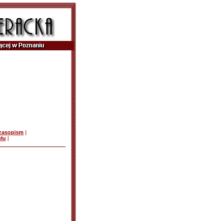
czasopism
|
ułu
|