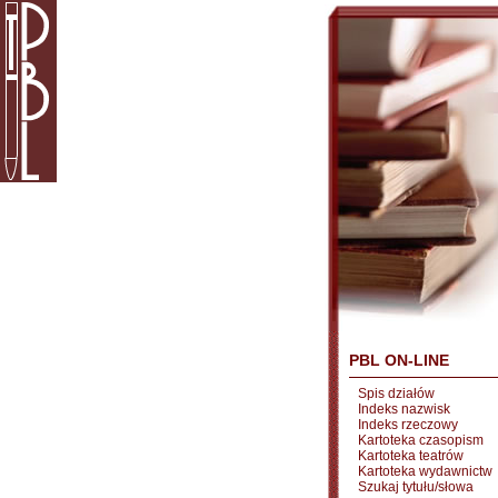
PBL ON-LINE
Spis działów
Indeks nazwisk
Indeks rzeczowy
Kartoteka czasopism
Kartoteka teatrów
Kartoteka wydawnictw
Szukaj tytułu/słowa