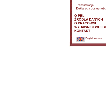
Transliteracja
Deklaracja dostępnośc
O PBL
ŹRÓDŁA DANYCH
O PRACOWNI
WYDAWNICTWO IB
KONTAKT
English version