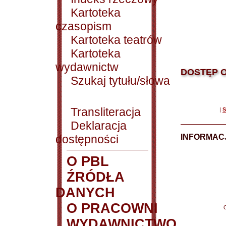
Kartoteka
czasopism
Kartoteka teatrów
Kartoteka
wydawnictw
DOSTĘP O
Szukaj tytułu/słowa
Transliteracja
|
S
Deklaracja
dostępności
INFORMACJ
O PBL
ŹRÓDŁA
DANYCH
O PRACOWNI
WYDAWNICTWO