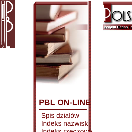
PBL ON-LINE
Spis działów
Indeks nazwisk
Indeks rzeczowy