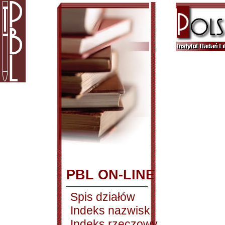
PBL ON-LINE
Spis działów
Indeks nazwisk
Indeks rzeczowy