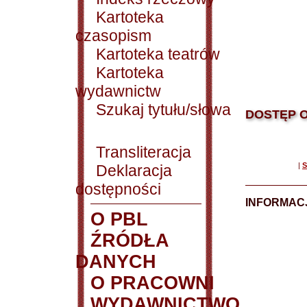
Kartoteka
czasopism
Kartoteka teatrów
Kartoteka
wydawnictw
Szukaj tytułu/słowa
DOSTĘP O
Transliteracja
|
S
Deklaracja
dostępności
INFORMACJ
O PBL
ŹRÓDŁA
DANYCH
O PRACOWNI
WYDAWNICTWO