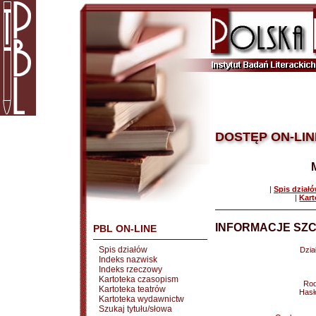
DOSTĘP ON-LIN
|
Spis dział
|
Kart
INFORMACJE SZC
PBL ON-LINE
Spis działów
Dział
Indeks nazwisk
Indeks rzeczowy
Kartoteka czasopism
Rod
Kartoteka teatrów
Hasł
Kartoteka wydawnictw
Szukaj tytułu/słowa