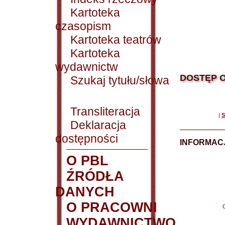
Kartoteka
czasopism
Kartoteka teatrów
Kartoteka
wydawnictw
DOSTĘP O
Szukaj tytułu/słowa
Transliteracja
|
S
Deklaracja
dostępności
INFORMACJ
O PBL
ŹRÓDŁA
DANYCH
O PRACOWNI
WYDAWNICTWO