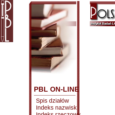
PBL ON-LINE
Spis działów
Indeks nazwisk
Indeks rzeczowy