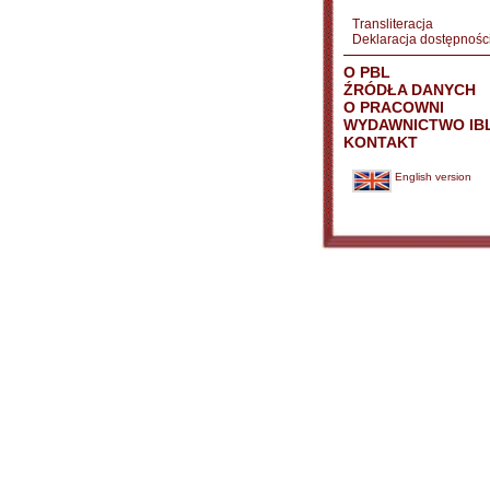
Transliteracja
Deklaracja dostępnośc
O PBL
ŹRÓDŁA DANYCH
O PRACOWNI
WYDAWNICTWO IB
KONTAKT
English version