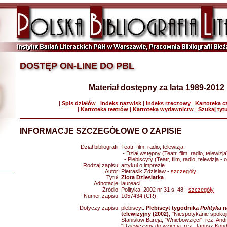
DOSTĘP ON-LINE DO PBL
Materiał dostępny za lata 1989-2012
|
Spis działów
|
Indeks nazwisk
|
Indeks rzeczowy
|
Kartoteka 
|
Kartoteka teatrów
|
Kartoteka wydawnictw
|
Szukaj tyt
INFORMACJE SZCZEGÓŁOWE O ZAPISIE
Dział bibliografii:
Teatr, film, radio, telewizja
- Dział wstępny (Teatr, film, radio, telewizja
- Plebiscyty (Teatr, film, radio, telewizja -
Rodzaj zapisu:
artykuł o imprezie
Autor:
Pietrasik Zdzisław -
szczegóły
Tytuł:
Złota Dziesiątka
Adnotacje:
laureaci
Źródło:
Polityka, 2002 nr 31 s. 48 -
szczegóły
Numer zapisu:
1057434 (CR)
Dotyczy zapisu:
plebiscyt:
Plebiscyt tygodnika
Polityka
na
telewizyjny (2002)
, "Niespotykanie spokoj
Stanisław Bareja; "Wniebowzięci", reż. And
"Dziewczyny do wzięcia, reż. Janusz Kondr