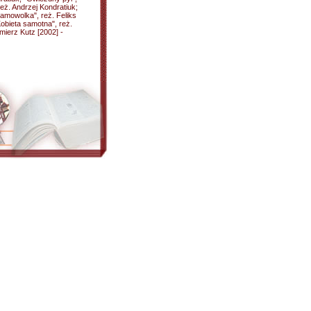
eż. Andrzej Kondratiuk;
Samowolka", reż. Feliks
Kobieta samotna", reż.
mierz Kutz [2002] -