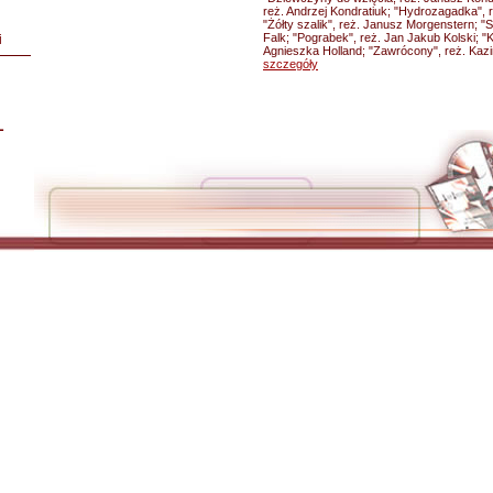
reż. Andrzej Kondratiuk; "Hydrozagadka", r
"Żółty szalik", reż. Janusz Morgenstern; "
Falk; "Pograbek", reż. Jan Jakub Kolski; "
i
Agnieszka Holland; "Zawrócony", reż. Kazi
szczegóły
L