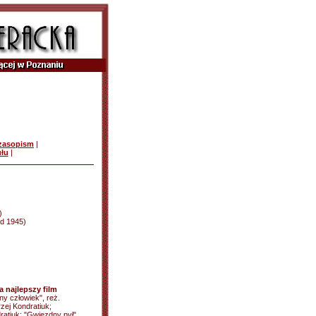
czasopism
|
ułu
|
)
 od 1945)
 najlepszy film
ny człowiek", reż.
rzej Kondratiuk;
atiuk; "Gwiezdny pył",