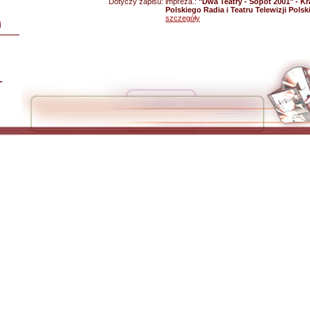
Dotyczy zapisu:
impreza.:
"Dwa Teatry - Sopot 2001" - Kr
Polskiego Radia i Teatru Telewizji Polski
szczegóły
i
L