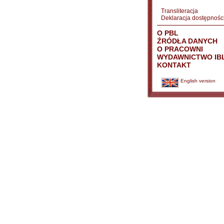
Transliteracja
Deklaracja dostępnośc
O PBL
ŹRÓDŁA DANYCH
O PRACOWNI
WYDAWNICTWO IB
KONTAKT
English version