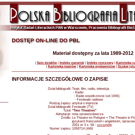
DOSTĘP ON-LINE DO PBL
Materiał dostępny za lata 1989-2012
|
Spis działów
|
Indeks nazwisk
|
Indeks rzeczowy
|
Kartoteka 
|
Kartoteka teatrów
|
Kartoteka wydawnictw
|
Szukaj tyt
INFORMACJE SZCZEGÓŁOWE O ZAPISIE
Dział bibliografii:
Teatr, film, radio, telewizja
- Radio
- Radio współczesne (od 1945)
- Festiwale radiowe
Rodzaj zapisu:
artykuł o imprezie
Dział bibliografii:
Festiwale (TV)
Tytuł:
"Two Theatres"
Adnotacje:
nota sprawozdawcza
Źródło:
Le Theatre en Pologne = The Theatre in Po
językach francuskim i angielskim, opracow
2001 nr 3 s. 56 -
szczegóły
Numer zapisu:
1058714 (AW)