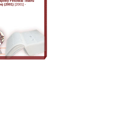
ajowy Festiwal Teatru
ej (2001)
[2001] -