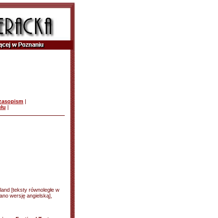
czasopism
|
ułu
|
land [teksty równoległe w
ano wersję angielską],