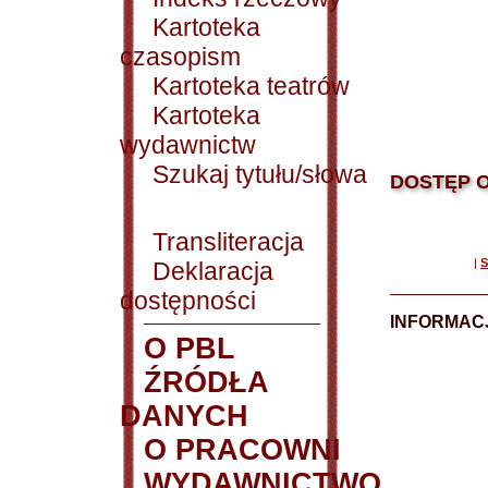
Kartoteka
czasopism
Kartoteka teatrów
Kartoteka
wydawnictw
Szukaj tytułu/słowa
DOSTĘP O
Transliteracja
|
S
Deklaracja
dostępności
INFORMACJ
O PBL
ŹRÓDŁA
DANYCH
O PRACOWNI
WYDAWNICTWO