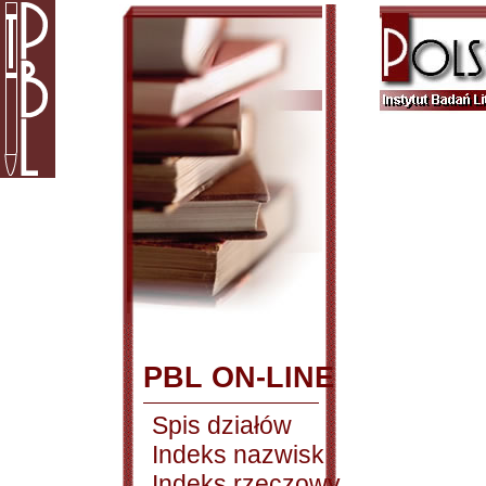
PBL ON-LINE
Spis działów
Indeks nazwisk
Indeks rzeczowy