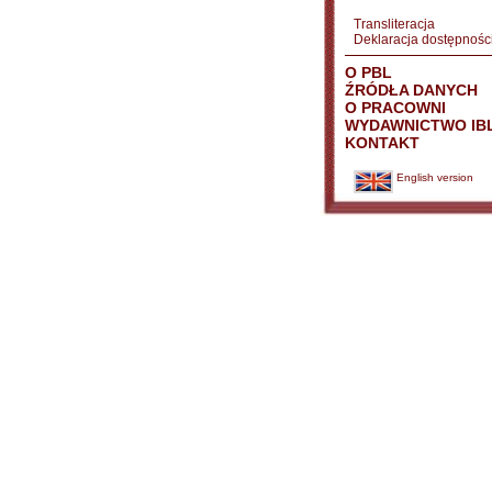
Transliteracja
Deklaracja dostępnośc
O PBL
ŹRÓDŁA DANYCH
O PRACOWNI
WYDAWNICTWO IB
KONTAKT
English version