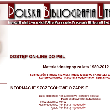
DOSTĘP ON-LINE DO PBL
Materiał dostępny za lata 1989-2012
|
Spis działów
|
Indeks nazwisk
|
Indeks rzeczowy
|
Kartoteka 
|
Kartoteka teatrów
|
Kartoteka wydawnictw
|
Szukaj tyt
INFORMACJE SZCZEGÓŁOWE O ZAPISIE
Dział bibliografii:
Hasła osobowe (literatura polska)
- Hasła osobowe (literatura polska) - F
Rodzaj zapisu:
wiersz
Hasło osobowe:
Fox Marta -
szczegóły
Autor:
Fox Marta -
szczegóły