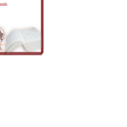
egóły