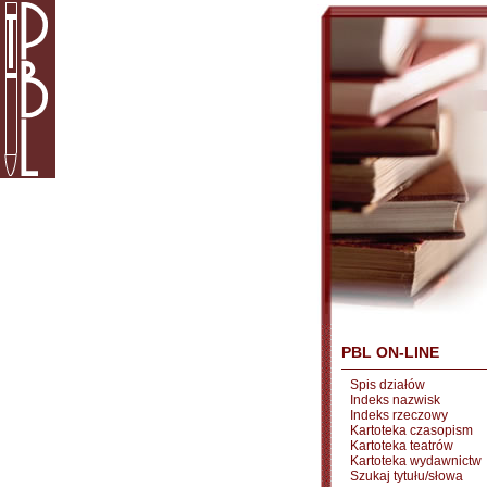
PBL ON-LINE
Spis działów
Indeks nazwisk
Indeks rzeczowy
Kartoteka czasopism
Kartoteka teatrów
Kartoteka wydawnictw
Szukaj tytułu/słowa