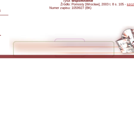
Tytuł:
Wspomnienie
Źródło:
Pomosty [Wrocław], 2003 t. 8 s. 105 -
szcz
Numer zapisu:
1059927 (BK)
i
L