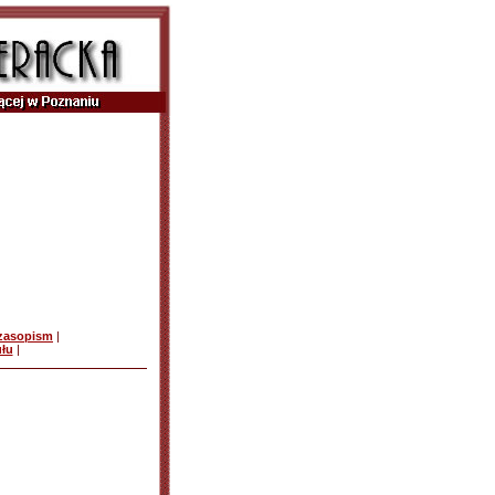
czasopism
|
ułu
|