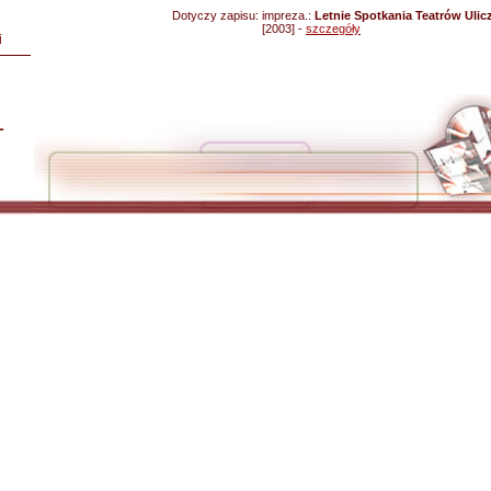
Dotyczy zapisu:
impreza.:
Letnie Spotkania Teatrów Ulicz
[2003] -
szczegóły
i
L