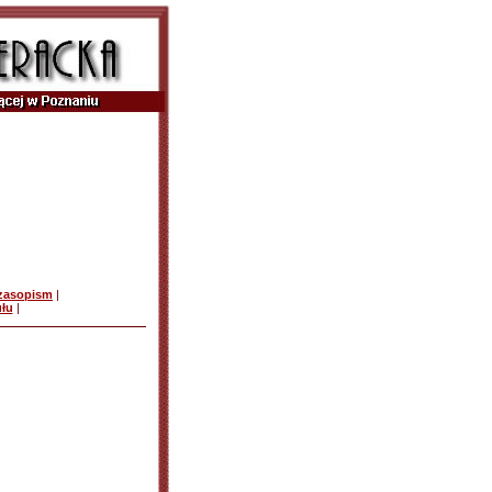
czasopism
|
ułu
|