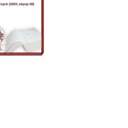
nych (2003; edycja XII)