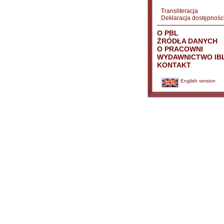
Transliteracja
Deklaracja dostępnośc
O PBL
ŹRÓDŁA DANYCH
O PRACOWNI
WYDAWNICTWO IB
KONTAKT
English version