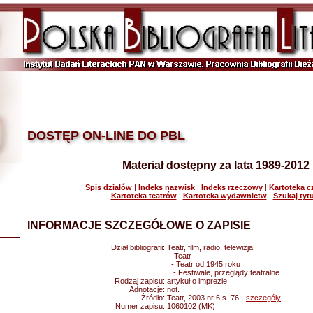
DOSTĘP ON-LINE DO PBL
Materiał dostępny za lata 1989-2012
|
Spis działów
|
Indeks nazwisk
|
Indeks rzeczowy
|
Kartoteka 
|
Kartoteka teatrów
|
Kartoteka wydawnictw
|
Szukaj tyt
INFORMACJE SZCZEGÓŁOWE O ZAPISIE
Dział bibliografii:
Teatr, film, radio, telewizja
- Teatr
- Teatr od 1945 roku
- Festiwale, przeglądy teatralne
Rodzaj zapisu:
artykuł o imprezie
Adnotacje:
not.
Źródło:
Teatr, 2003 nr 6 s. 76 -
szczegóły
Numer zapisu:
1060102 (MK)