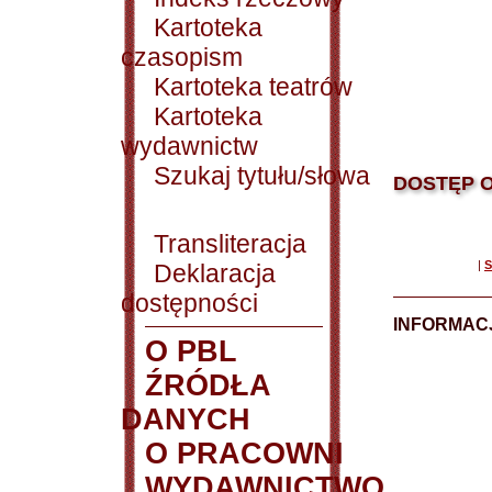
Kartoteka
czasopism
Kartoteka teatrów
Kartoteka
wydawnictw
Szukaj tytułu/słowa
DOSTĘP O
Transliteracja
|
S
Deklaracja
dostępności
INFORMACJ
O PBL
ŹRÓDŁA
DANYCH
O PRACOWNI
WYDAWNICTWO