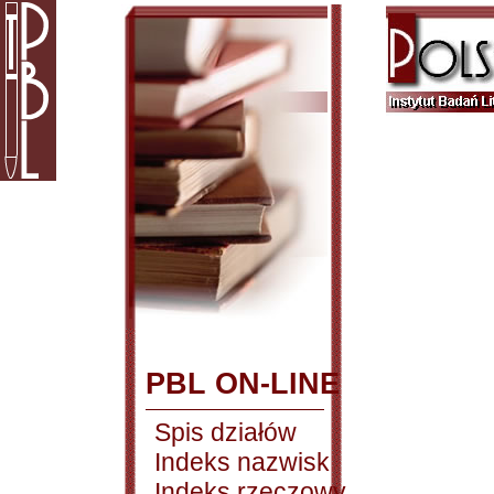
PBL ON-LINE
Spis działów
Indeks nazwisk
Indeks rzeczowy