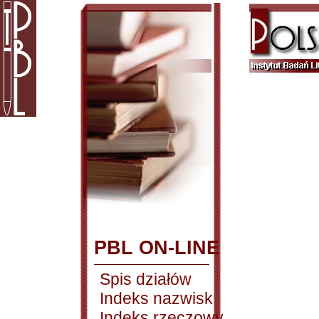
PBL ON-LINE
Spis działów
Indeks nazwisk
Indeks rzeczowy