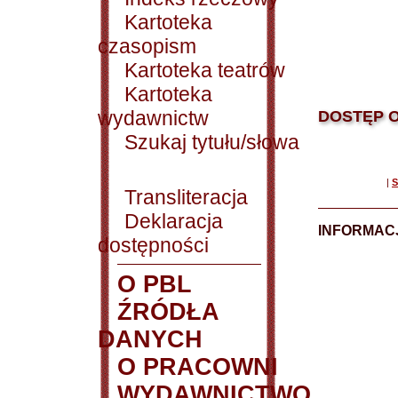
Kartoteka
czasopism
Kartoteka teatrów
Kartoteka
wydawnictw
DOSTĘP O
Szukaj tytułu/słowa
|
S
Transliteracja
Deklaracja
INFORMACJ
dostępności
O PBL
ŹRÓDŁA
DANYCH
O PRACOWNI
WYDAWNICTWO