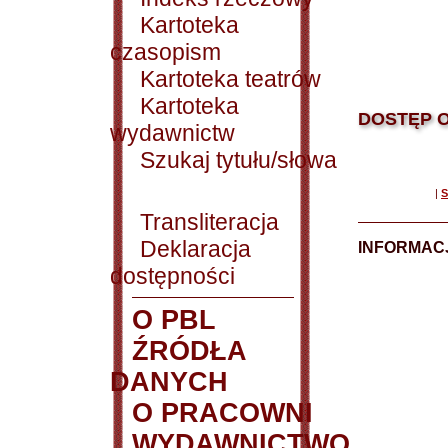
Kartoteka
czasopism
Kartoteka teatrów
Kartoteka
DOSTĘP O
wydawnictw
Szukaj tytułu/słowa
|
S
Transliteracja
Deklaracja
INFORMACJ
dostępności
O PBL
ŹRÓDŁA
DANYCH
O PRACOWNI
WYDAWNICTWO