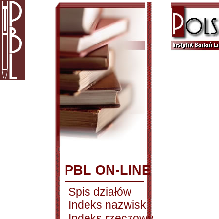
PBL ON-LINE
Spis działów
Indeks nazwisk
Indeks rzeczowy