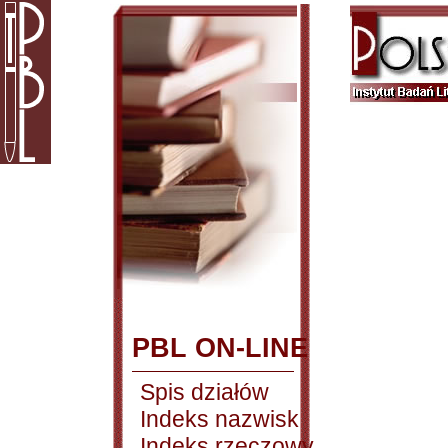
PBL ON-LINE
Spis działów
Indeks nazwisk
Indeks rzeczowy