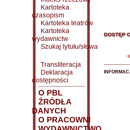
Kartoteka
czasopism
Kartoteka teatrów
Kartoteka
DOSTĘP O
wydawnictw
Szukaj tytułu/słowa
|
S
Transliteracja
Deklaracja
INFORMACJ
dostępności
O PBL
ŹRÓDŁA
DANYCH
O PRACOWNI
WYDAWNICTWO