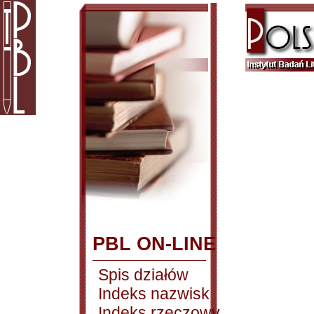
PBL ON-LINE
Spis działów
Indeks nazwisk
Indeks rzeczowy