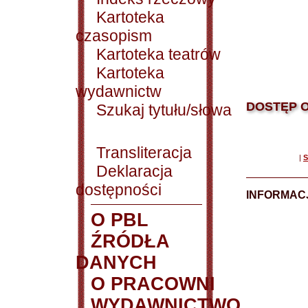
Kartoteka
czasopism
Kartoteka teatrów
Kartoteka
wydawnictw
DOSTĘP O
Szukaj tytułu/słowa
Transliteracja
|
S
Deklaracja
dostępności
INFORMACJ
O PBL
ŹRÓDŁA
DANYCH
O PRACOWNI
WYDAWNICTWO