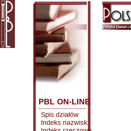
PBL ON-LINE
Spis działów
Indeks nazwisk
Indeks rzeczowy