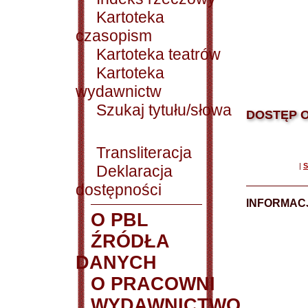
Kartoteka
czasopism
Kartoteka teatrów
Kartoteka
wydawnictw
Szukaj tytułu/słowa
DOSTĘP O
Transliteracja
|
S
Deklaracja
dostępności
INFORMACJ
O PBL
ŹRÓDŁA
DANYCH
O PRACOWNI
WYDAWNICTWO