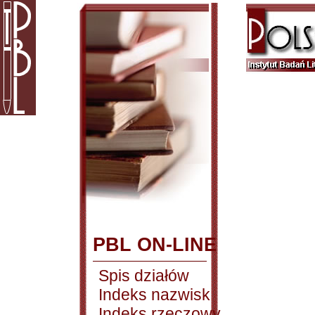
PBL ON-LINE
Spis działów
Indeks nazwisk
Indeks rzeczowy