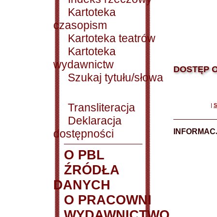
Kartoteka
czasopism
Kartoteka teatrów
Kartoteka
wydawnictw
DOSTĘP O
Szukaj tytułu/słowa
Transliteracja
|
S
Deklaracja
dostępności
INFORMACJ
O PBL
ŹRÓDŁA
DANYCH
O PRACOWNI
WYDAWNICTWO