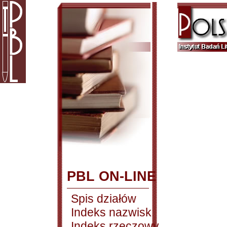
PBL ON-LINE
Spis działów
Indeks nazwisk
Indeks rzeczowy