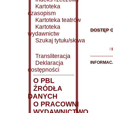
Kartoteka
czasopism
Kartoteka teatrów
Kartoteka
DOSTĘP O
wydawnictw
Szukaj tytułu/słowa
|
S
Transliteracja
Deklaracja
INFORMACJ
dostępności
O PBL
ŹRÓDŁA
DANYCH
O PRACOWNI
WYDAWNICTWO