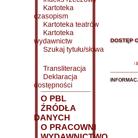
Kartoteka
czasopism
Kartoteka teatrów
Kartoteka
wydawnictw
DOSTĘP O
Szukaj tytułu/słowa
|
S
Transliteracja
Deklaracja
INFORMACJ
dostępności
O PBL
ŹRÓDŁA
DANYCH
O PRACOWNI
WYDAWNICTWO