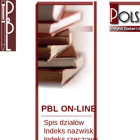
PBL ON-LINE
Spis działów
Indeks nazwisk
Indeks rzeczowy