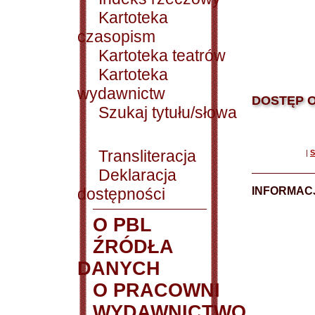
Kartoteka
czasopism
Kartoteka teatrów
Kartoteka
wydawnictw
DOSTĘP O
Szukaj tytułu/słowa
Transliteracja
|
S
Deklaracja
dostępności
INFORMACJ
O PBL
ŹRÓDŁA
DANYCH
O PRACOWNI
WYDAWNICTWO