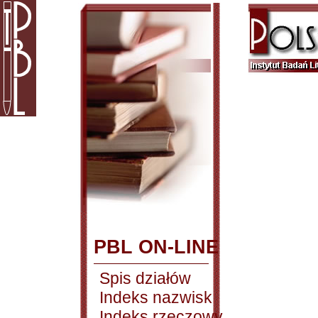
PBL ON-LINE
Spis działów
Indeks nazwisk
Indeks rzeczowy