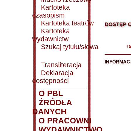
Kartoteka
czasopism
Kartoteka teatrów
DOSTĘP O
Kartoteka
wydawnictw
Szukaj tytułu/słowa
|
S
INFORMACJ
Transliteracja
Deklaracja
dostępności
O PBL
ŹRÓDŁA
DANYCH
O PRACOWNI
WYDAWNICTWO