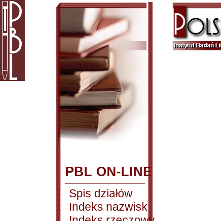
PBL ON-LINE
Spis działów
Indeks nazwisk
Indeks rzeczowy