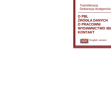
Transliteracja
Deklaracja dostępnośc
O PBL
ŹRÓDŁA DANYCH
O PRACOWNI
WYDAWNICTWO IB
KONTAKT
English version