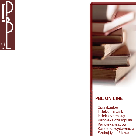
PBL ON-LINE
Spis działów
Indeks nazwisk
Indeks rzeczowy
Kartoteka czasopism
Kartoteka teatrów
Kartoteka wydawnictw
Szukaj tytułu/słowa