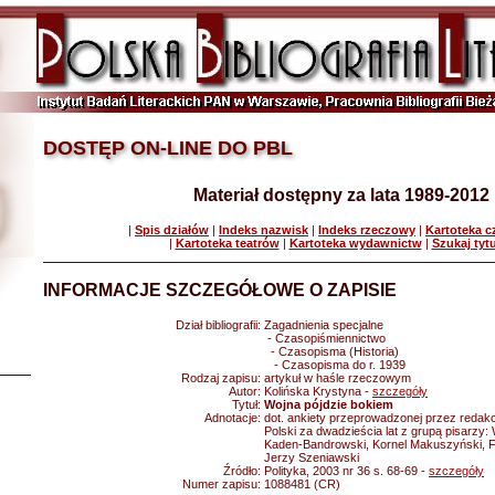
DOSTĘP ON-LINE DO PBL
Materiał dostępny za lata 1989-2012
|
Spis działów
|
Indeks nazwisk
|
Indeks rzeczowy
|
Kartoteka 
|
Kartoteka teatrów
|
Kartoteka wydawnictw
|
Szukaj tyt
INFORMACJE SZCZEGÓŁOWE O ZAPISIE
Dział bibliografii:
Zagadnienia specjalne
- Czasopiśmiennictwo
- Czasopisma (Historia)
- Czasopisma do r. 1939
Rodzaj zapisu:
artykuł w haśle rzeczowym
Autor:
Kolińska Krystyna -
szczegóły
Tytuł:
Wojna pójdzie bokiem
Adnotacje:
dot. ankiety przeprowadzonej przez redakcj
Polski za dwadzieścia lat z grupą pisarzy:
Kaden-Bandrowski, Kornel Makuszyński, 
Jerzy Szeniawski
Źródło:
Polityka, 2003 nr 36 s. 68-69 -
szczegóły
Numer zapisu:
1088481 (CR)