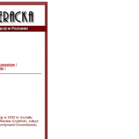
czasopism
|
ułu
|
ę w 1939 nt. kształtu
 Wacław Grubiński, Juliusz
Ferdynand Ossendowski,