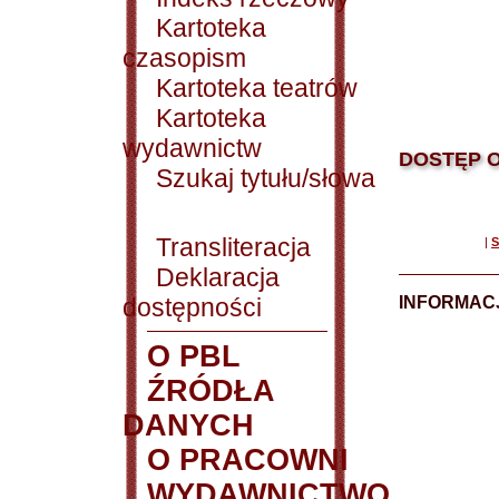
Kartoteka
czasopism
Kartoteka teatrów
Kartoteka
wydawnictw
DOSTĘP O
Szukaj tytułu/słowa
Transliteracja
|
S
Deklaracja
dostępności
INFORMACJ
O PBL
ŹRÓDŁA
DANYCH
O PRACOWNI
WYDAWNICTWO