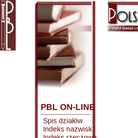
PBL ON-LINE
Spis działów
Indeks nazwisk
Indeks rzeczowy