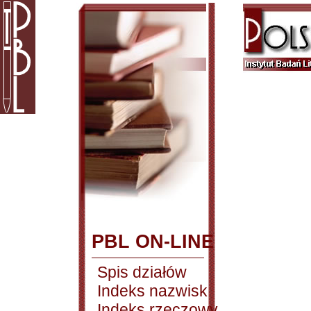
PBL ON-LINE
Spis działów
Indeks nazwisk
Indeks rzeczowy