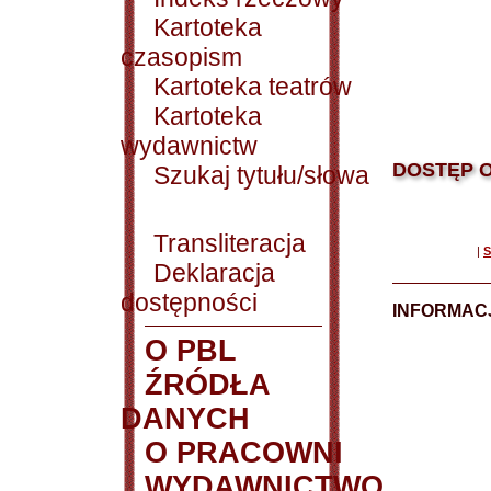
Kartoteka
czasopism
Kartoteka teatrów
Kartoteka
wydawnictw
DOSTĘP O
Szukaj tytułu/słowa
Transliteracja
|
S
Deklaracja
dostępności
INFORMACJ
O PBL
ŹRÓDŁA
DANYCH
O PRACOWNI
WYDAWNICTWO