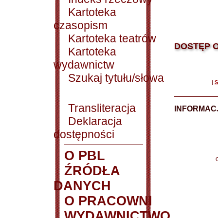
Kartoteka
czasopism
Kartoteka teatrów
DOSTĘP O
Kartoteka
wydawnictw
Szukaj tytułu/słowa
|
S
Transliteracja
INFORMACJ
Deklaracja
dostępności
O PBL
ŹRÓDŁA
DANYCH
O PRACOWNI
WYDAWNICTWO