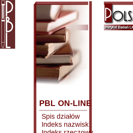
PBL ON-LINE
Spis działów
Indeks nazwisk
Indeks rzeczowy