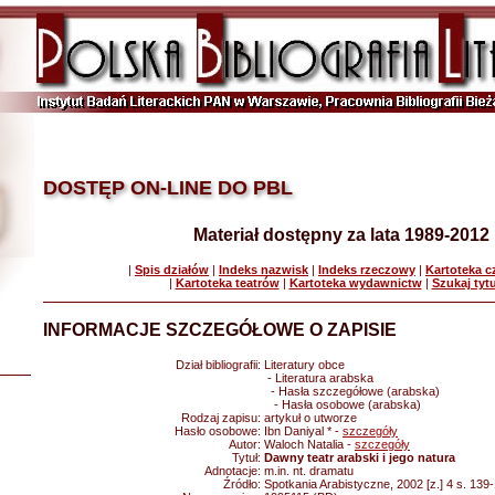
DOSTĘP ON-LINE DO PBL
Materiał dostępny za lata 1989-2012
|
Spis działów
|
Indeks nazwisk
|
Indeks rzeczowy
|
Kartoteka 
|
Kartoteka teatrów
|
Kartoteka wydawnictw
|
Szukaj tyt
INFORMACJE SZCZEGÓŁOWE O ZAPISIE
Dział bibliografii:
Literatury obce
- Literatura arabska
- Hasła szczegółowe (arabska)
- Hasła osobowe (arabska)
Rodzaj zapisu:
artykuł o utworze
Hasło osobowe:
Ibn Daniyal * -
szczegóły
Autor:
Waloch Natalia -
szczegóły
Tytuł:
Dawny teatr arabski i jego natura
Adnotacje:
m.in. nt. dramatu
Źródło:
Spotkania Arabistyczne, 2002 [z.] 4 s. 139