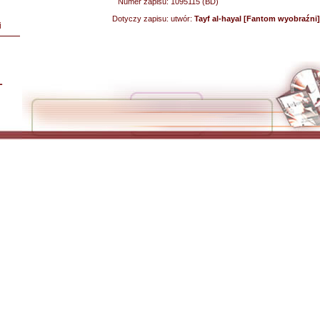
Numer zapisu:
1095115 (BD)
Dotyczy zapisu:
utwór:
Tayf al-hayal [Fantom wyobraźni]
i
L