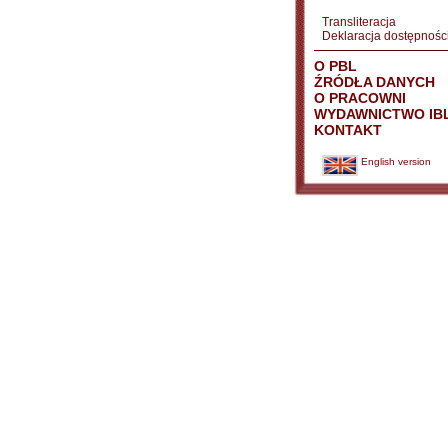
Transliteracja
Deklaracja dostępnośc
O PBL
ŹRÓDŁA DANYCH
O PRACOWNI
WYDAWNICTWO IB
KONTAKT
English version