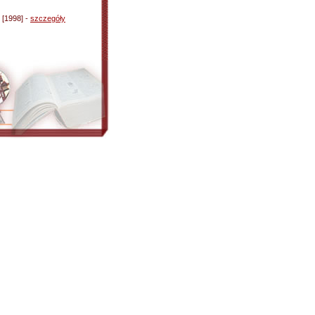
[1998] -
szczegóły