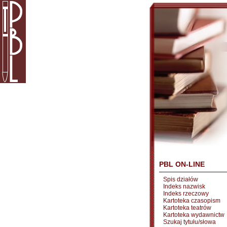
PBL ON-LINE
Spis działów
Indeks nazwisk
Indeks rzeczowy
Kartoteka czasopism
Kartoteka teatrów
Kartoteka wydawnictw
Szukaj tytułu/słowa