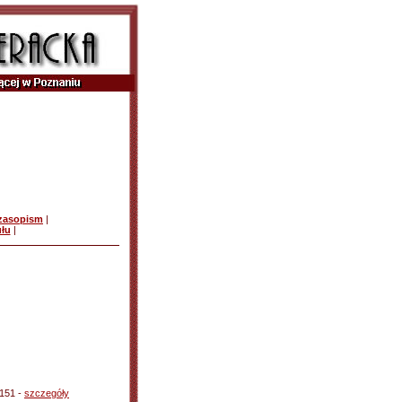
czasopism
|
ułu
|
-151 -
szczegóły