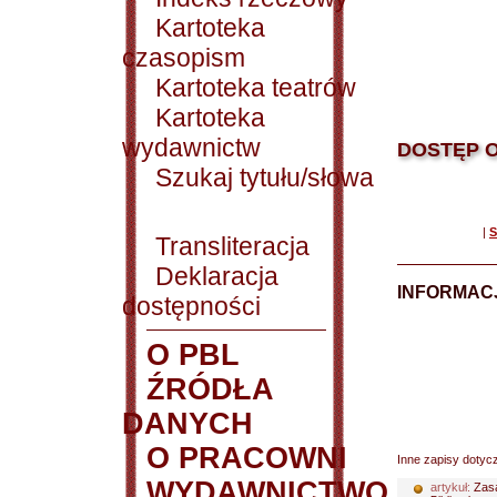
Kartoteka
czasopism
Kartoteka teatrów
Kartoteka
wydawnictw
DOSTĘP O
Szukaj tytułu/słowa
|
S
Transliteracja
Deklaracja
INFORMACJ
dostępności
O PBL
ŹRÓDŁA
DANYCH
O PRACOWNI
Inne zapisy dotyc
WYDAWNICTWO
artykuł:
Zas