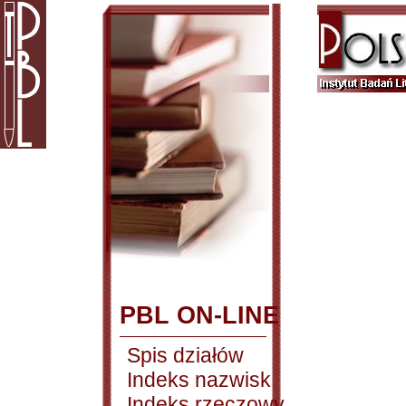
PBL ON-LINE
Spis działów
Indeks nazwisk
Indeks rzeczowy