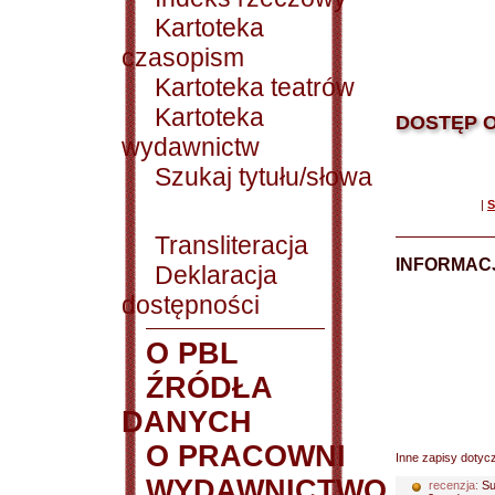
Kartoteka
czasopism
Kartoteka teatrów
Kartoteka
DOSTĘP O
wydawnictw
Szukaj tytułu/słowa
|
S
Transliteracja
INFORMACJ
Deklaracja
dostępności
O PBL
ŹRÓDŁA
DANYCH
O PRACOWNI
Inne zapisy dotyc
WYDAWNICTWO
recenzja:
Sul