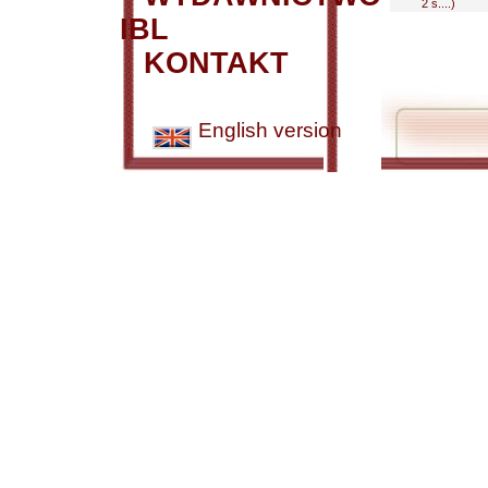
2 s....)
IBL
KONTAKT
English version