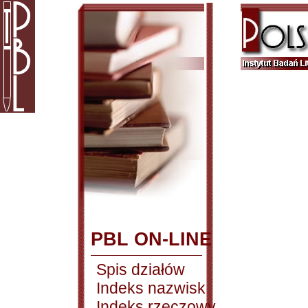
PBL ON-LINE
Spis działów
Indeks nazwisk
Indeks rzeczowy