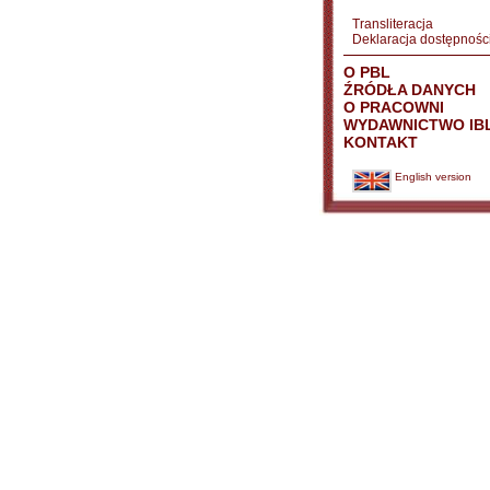
Transliteracja
Deklaracja dostępnośc
O PBL
ŹRÓDŁA DANYCH
O PRACOWNI
WYDAWNICTWO IB
KONTAKT
English version