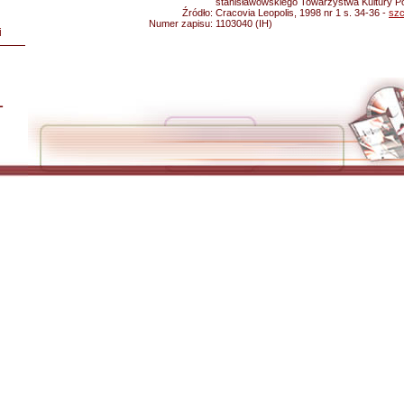
stanisławowskiego Towarzystwa Kultury Pol
Źródło:
Cracovia Leopolis, 1998 nr 1 s. 34-36 -
szc
Numer zapisu:
1103040 (IH)
i
L