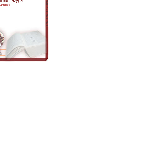
skiej "Przyjaźń"
zegóły