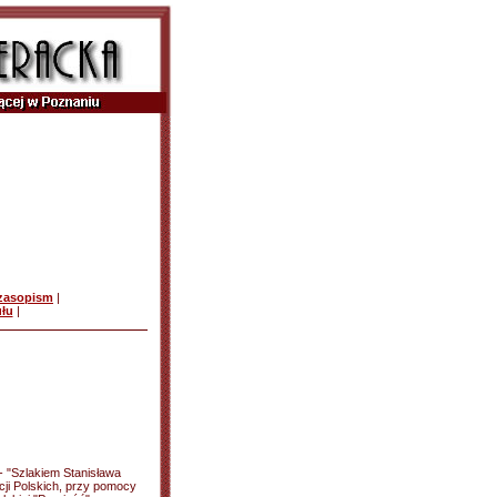
czasopism
|
ułu
|
 - "Szlakiem Stanisława
cji Polskich, przy pomocy