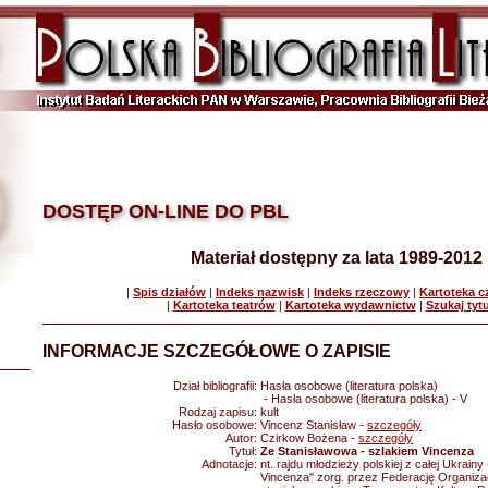
DOSTĘP ON-LINE DO PBL
Materiał dostępny za lata 1989-2012
|
Spis działów
|
Indeks nazwisk
|
Indeks rzeczowy
|
Kartoteka 
|
Kartoteka teatrów
|
Kartoteka wydawnictw
|
Szukaj tyt
INFORMACJE SZCZEGÓŁOWE O ZAPISIE
Dział bibliografii:
Hasła osobowe (literatura polska)
- Hasła osobowe (literatura polska) - V
Rodzaj zapisu:
kult
Hasło osobowe:
Vincenz Stanisław -
szczegóły
Autor:
Czirkow Bożena -
szczegóły
Tytuł:
Ze Stanisławowa - szlakiem Vincenza
Adnotacje:
nt. rajdu młodzieży polskiej z całej Ukrainy
Vincenza" zorg. przez Federację Organiza