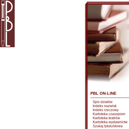
PBL ON-LINE
Spis działów
Indeks nazwisk
Indeks rzeczowy
Kartoteka czasopism
Kartoteka teatrów
Kartoteka wydawnictw
Szukaj tytułu/słowa