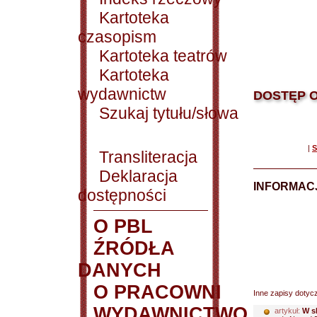
Kartoteka
czasopism
Kartoteka teatrów
Kartoteka
wydawnictw
DOSTĘP O
Szukaj tytułu/słowa
|
S
Transliteracja
Deklaracja
INFORMACJ
dostępności
O PBL
ŹRÓDŁA
DANYCH
O PRACOWNI
Inne zapisy dotyc
WYDAWNICTWO
artykuł:
W s