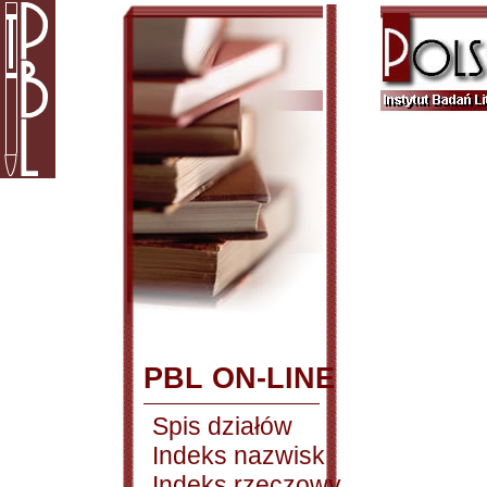
PBL ON-LINE
Spis działów
Indeks nazwisk
Indeks rzeczowy