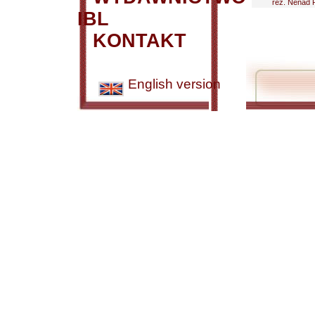
reż. Nenad P
IBL
KONTAKT
English version