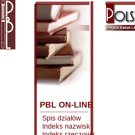
PBL ON-LINE
Spis działów
Indeks nazwisk
Indeks rzeczowy