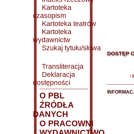
Kartoteka
czasopism
Kartoteka teatrów
Kartoteka
wydawnictw
Szukaj tytułu/słowa
DOSTĘP O
Transliteracja
Deklaracja
|
S
dostępności
INFORMACJ
O PBL
ŹRÓDŁA
DANYCH
O PRACOWNI
WYDAWNICTWO