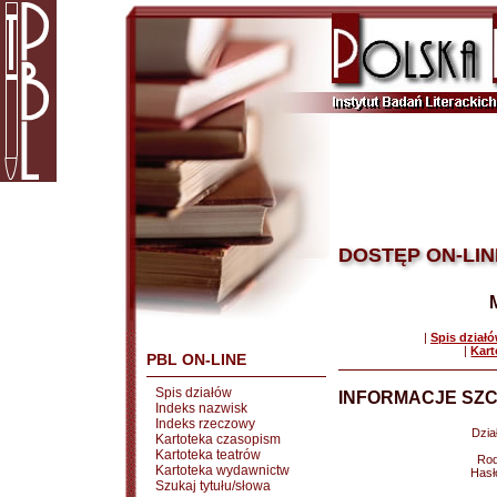
DOSTĘP ON-LIN
|
Spis dział
|
Kart
PBL ON-LINE
Spis działów
INFORMACJE SZC
Indeks nazwisk
Indeks rzeczowy
Dział
Kartoteka czasopism
Kartoteka teatrów
Rod
Kartoteka wydawnictw
Hasł
Szukaj tytułu/słowa