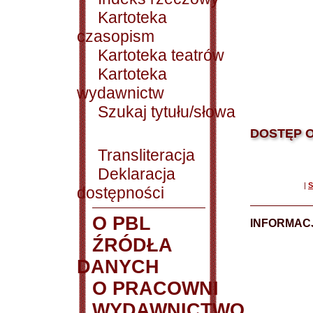
Kartoteka
czasopism
Kartoteka teatrów
Kartoteka
wydawnictw
Szukaj tytułu/słowa
DOSTĘP O
Transliteracja
Deklaracja
|
S
dostępności
O PBL
INFORMACJ
ŹRÓDŁA
DANYCH
O PRACOWNI
WYDAWNICTWO