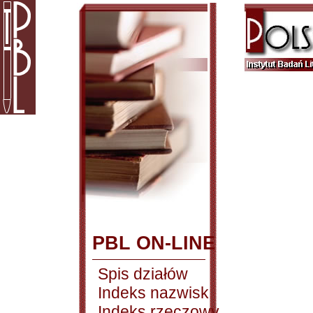
PBL ON-LINE
Spis działów
Indeks nazwisk
Indeks rzeczowy