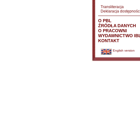
Transliteracja
Deklaracja dostępnośc
O PBL
ŹRÓDŁA DANYCH
O PRACOWNI
WYDAWNICTWO IB
KONTAKT
English version