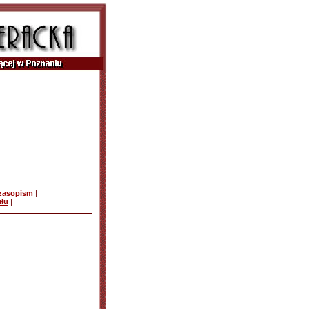
czasopism
|
ułu
|