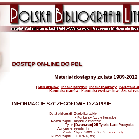
DOSTĘP ON-LINE DO PBL
Materiał dostępny za lata 1989-2012
|
Spis działów
|
Indeks nazwisk
|
Indeks rzeczowy
|
Kartoteka 
|
Kartoteka teatrów
|
Kartoteka wydawnictw
|
Szukaj tyt
INFORMACJE SZCZEGÓŁOWE O ZAPISIE
Dział bibliografii:
Życie literackie
- Konkursy (życie literackie)
Rodzaj zapisu:
artykuł o imprezie
Tytuł:
[Dwunaste] XII Tyskie Lato Poetyckie
Adnotacje:
regulamin
Źródło:
Śląsk, 2003 nr 6 s. 2 -
szczegóły
Numer zapisu:
1110740 (BW)