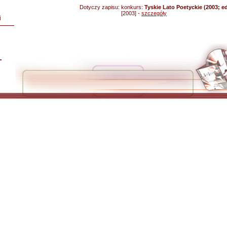
Dotyczy zapisu:
konkurs:
Tyskie Lato Poetyckie (2003; ed
[2003] -
szczegóły
i
L